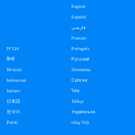
English
Español
فارسی
Francais
עברית
Português
हिन्दी
Русский
Hrvatski
Slovenčina
Indonesian
Српски
Italiano
ไทย
日本語
Türkçe
한국어
Українська
Polski
tiếng Việt